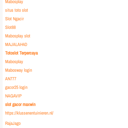
Mabosplay
situs toto slot
Slot Ngacir
Slot88
Mabosplay slot
MAJALAH4D
Totoslot Terpercaya
Mabosplay
Mabosway login
AN777
gacor25 login
NAGAVIP
slot gacor maxwin
https://klussenentuinieren.nl/
RajaJago