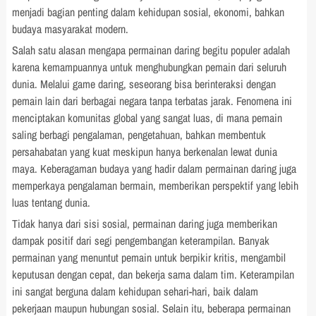
menjadi bagian penting dalam kehidupan sosial, ekonomi, bahkan
budaya masyarakat modern.
Salah satu alasan mengapa permainan daring begitu populer adalah
karena kemampuannya untuk menghubungkan pemain dari seluruh
dunia. Melalui game daring, seseorang bisa berinteraksi dengan
pemain lain dari berbagai negara tanpa terbatas jarak. Fenomena ini
menciptakan komunitas global yang sangat luas, di mana pemain
saling berbagi pengalaman, pengetahuan, bahkan membentuk
persahabatan yang kuat meskipun hanya berkenalan lewat dunia
maya. Keberagaman budaya yang hadir dalam permainan daring juga
memperkaya pengalaman bermain, memberikan perspektif yang lebih
luas tentang dunia.
Tidak hanya dari sisi sosial, permainan daring juga memberikan
dampak positif dari segi pengembangan keterampilan. Banyak
permainan yang menuntut pemain untuk berpikir kritis, mengambil
keputusan dengan cepat, dan bekerja sama dalam tim. Keterampilan
ini sangat berguna dalam kehidupan sehari-hari, baik dalam
pekerjaan maupun hubungan sosial. Selain itu, beberapa permainan