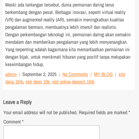
Meski ada tantangan tersebut, dunia permainan daring terus
berkembang dengan pesat. Berbagai inovasi, seperti virtual reality
(VR) dan augmented reality (AR), semakin meningkatkan kualitas
pengalaman bermain, membuatnya lebih imersif dan realistis.
Dengan perkembangan teknologi ini, permainan daring akan semakin
mendalam dan memberikan pengalaman yang lebih menyenangkan.
Yang terpenting adalah bagaimana kita memanfaatkan permainan ini
dengan bijak, untuk menikmati hiburan yang positif tanpa melupakan
keseimbangan hidup.
admin
September 2, 2025
No Comments
MY BLOG
slot
dana 10rb
,
slot depo 10k
,
slot online deposit 10rb
Leave a Reply
Your email address will not be published.
Required fields are marked
*
Comment
*