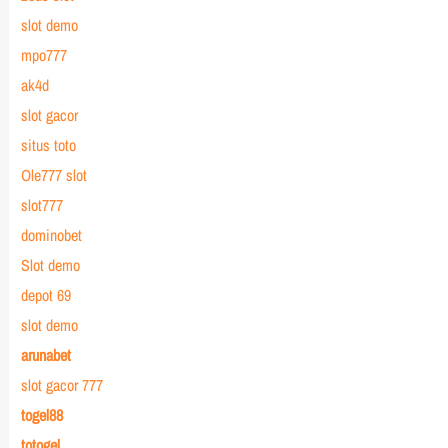
slot demo
mpo777
ak4d
slot gacor
situs toto
Ole777 slot
slot777
dominobet
Slot demo
depot 69
slot demo
arunabet
slot gacor 777
togel88
totogel