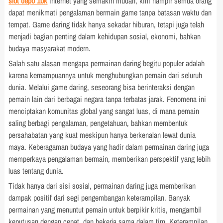
slot depo 10k
internet yang semakin mudah, kini hampir semua orang
dapat menikmati pengalaman bermain game tanpa batasan waktu dan
tempat. Game daring tidak hanya sekadar hiburan, tetapi juga telah
menjadi bagian penting dalam kehidupan sosial, ekonomi, bahkan
budaya masyarakat modern.
Salah satu alasan mengapa permainan daring begitu populer adalah
karena kemampuannya untuk menghubungkan pemain dari seluruh
dunia. Melalui game daring, seseorang bisa berinteraksi dengan
pemain lain dari berbagai negara tanpa terbatas jarak. Fenomena ini
menciptakan komunitas global yang sangat luas, di mana pemain
saling berbagi pengalaman, pengetahuan, bahkan membentuk
persahabatan yang kuat meskipun hanya berkenalan lewat dunia
maya. Keberagaman budaya yang hadir dalam permainan daring juga
memperkaya pengalaman bermain, memberikan perspektif yang lebih
luas tentang dunia.
Tidak hanya dari sisi sosial, permainan daring juga memberikan
dampak positif dari segi pengembangan keterampilan. Banyak
permainan yang menuntut pemain untuk berpikir kritis, mengambil
keputusan dengan cepat, dan bekerja sama dalam tim. Keterampilan