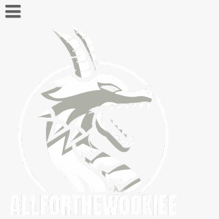
Skip
to
content
Home
Privacy Policy
About us
Contact us