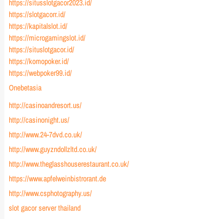
https://situsslotgacor2023.id/
https://slotgacorr.id/
https://kapitalslot.id/
https://microgamingslot.id/
https://situslotgacor.id/
https://komopoker.id/
https://webpoker99.id/
Onebetasia
http://casinoandresort.us/
http://casinonight.us/
http://www.24-7dvd.co.uk/
http://www.guyzndollzltd.co.uk/
http://www.theglasshouserestaurant.co.uk/
https://www.apfelweinbistrorant.de
http://www.csphotography.us/
slot gacor server thailand