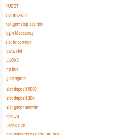
HUBET
slot maxwin
non gamstop casinos
login Mabosway
slot terpercaya
dana slot
LUCK8
rtp live
gudangtoto
slot deposit 5000
slot deposit 10k
slot gacor maxwin
cod178
Ledak Slot
non gamstop casinos UK 2025