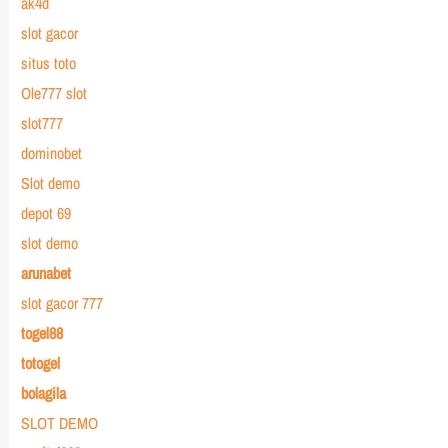
ak4d
slot gacor
situs toto
Ole777 slot
slot777
dominobet
Slot demo
depot 69
slot demo
arunabet
slot gacor 777
togel88
totogel
bolagila
SLOT DEMO