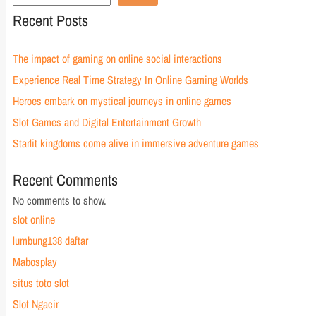
Recent Posts
The impact of gaming on online social interactions
Experience Real Time Strategy In Online Gaming Worlds
Heroes embark on mystical journeys in online games
Slot Games and Digital Entertainment Growth
Starlit kingdoms come alive in immersive adventure games
Recent Comments
No comments to show.
slot online
lumbung138 daftar
Mabosplay
situs toto slot
Slot Ngacir