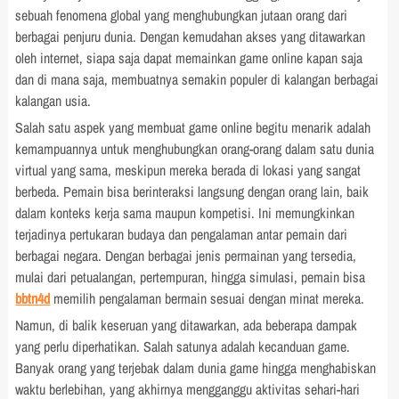
sebuah fenomena global yang menghubungkan jutaan orang dari
berbagai penjuru dunia. Dengan kemudahan akses yang ditawarkan
oleh internet, siapa saja dapat memainkan game online kapan saja
dan di mana saja, membuatnya semakin populer di kalangan berbagai
kalangan usia.
Salah satu aspek yang membuat game online begitu menarik adalah
kemampuannya untuk menghubungkan orang-orang dalam satu dunia
virtual yang sama, meskipun mereka berada di lokasi yang sangat
berbeda. Pemain bisa berinteraksi langsung dengan orang lain, baik
dalam konteks kerja sama maupun kompetisi. Ini memungkinkan
terjadinya pertukaran budaya dan pengalaman antar pemain dari
berbagai negara. Dengan berbagai jenis permainan yang tersedia,
mulai dari petualangan, pertempuran, hingga simulasi, pemain bisa
bbtn4d
memilih pengalaman bermain sesuai dengan minat mereka.
Namun, di balik keseruan yang ditawarkan, ada beberapa dampak
yang perlu diperhatikan. Salah satunya adalah kecanduan game.
Banyak orang yang terjebak dalam dunia game hingga menghabiskan
waktu berlebihan, yang akhirnya mengganggu aktivitas sehari-hari