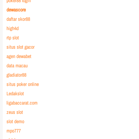
poker88 login
dewascore
daftar skor88
high4d
rtp slot
situs slot gacor
agen dewabet
data macau
gladiator88
situs poker online
Ledakslot
ligabaccarat.com
zeus slot
slot demo
mpo777