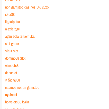
non gamstop casinos UK 2025
skor88
ligaciputra
alexistogel
agen bola terkemuka
slot gacor
situs slot
domino88 Slot
winslots8
danaslot
สล็อต888
casinos not on gamstop
nyalabet
holyslots88 login