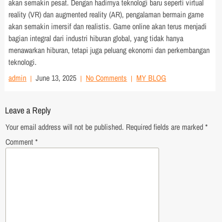
akan semakin pesat. Dengan hadirnya teknologi baru seperti virtual
reality (VR) dan augmented reality (AR), pengalaman bermain game
akan semakin imersif dan realistis. Game online akan terus menjadi
bagian integral dari industri hiburan global, yang tidak hanya
menawarkan hiburan, tetapi juga peluang ekonomi dan perkembangan
teknologi.
admin
June 13, 2025
No Comments
MY BLOG
Leave a Reply
Your email address will not be published.
Required fields are marked
*
Comment
*