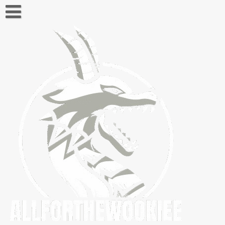
Skip
to
content
Home
Privacy Policy
About us
Contact us