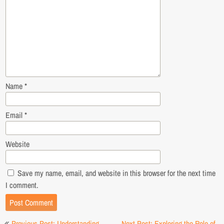
Name
*
Email
*
Website
Save my name, email, and website in this browser for the next time
I comment.
Post
Previous Post: Understanding
Next Post: Exploring the Role of