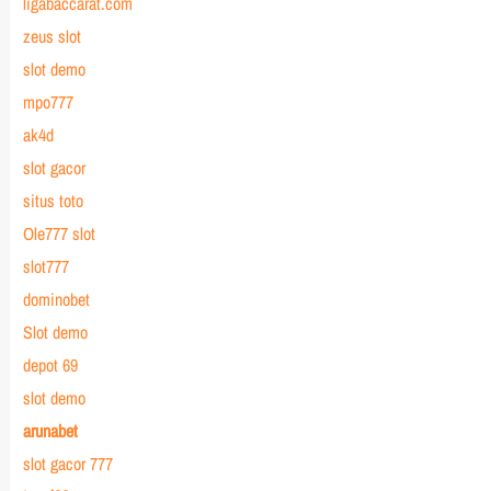
ligabaccarat.com
zeus slot
slot demo
mpo777
ak4d
slot gacor
situs toto
Ole777 slot
slot777
dominobet
Slot demo
depot 69
slot demo
arunabet
slot gacor 777