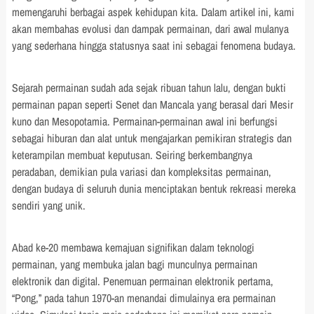
memengaruhi berbagai aspek kehidupan kita. Dalam artikel ini, kami
akan membahas evolusi dan dampak permainan, dari awal mulanya
yang sederhana hingga statusnya saat ini sebagai fenomena budaya.
Sejarah permainan sudah ada sejak ribuan tahun lalu, dengan bukti
permainan papan seperti Senet dan Mancala yang berasal dari Mesir
kuno dan Mesopotamia. Permainan-permainan awal ini berfungsi
sebagai hiburan dan alat untuk mengajarkan pemikiran strategis dan
keterampilan membuat keputusan. Seiring berkembangnya
peradaban, demikian pula variasi dan kompleksitas permainan,
dengan budaya di seluruh dunia menciptakan bentuk rekreasi mereka
sendiri yang unik.
Abad ke-20 membawa kemajuan signifikan dalam teknologi
permainan, yang membuka jalan bagi munculnya permainan
elektronik dan digital. Penemuan permainan elektronik pertama,
“Pong,” pada tahun 1970-an menandai dimulainya era permainan