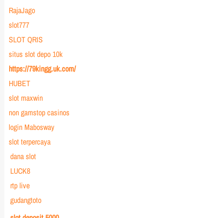
RajaJago
slot777
SLOT QRIS
situs slot depo 10k
https://79kingg.uk.com/
HUBET
slot maxwin
non gamstop casinos
login Mabosway
slot terpercaya
dana slot
LUCK8
rtp live
gudangtoto
slot deposit 5000