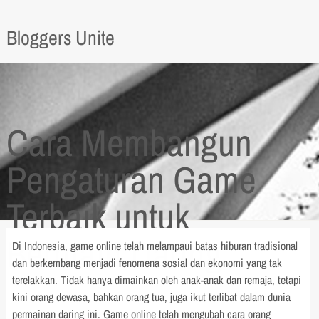
Bloggers Unite
Cara Membangun
Pengaturan Game
Terbaik untuk
Bermain Daring
Di Indonesia, game online telah melampaui batas hiburan tradisional
dan berkembang menjadi fenomena sosial dan ekonomi yang tak
terelakkan. Tidak hanya dimainkan oleh anak-anak dan remaja, tetapi
kini orang dewasa, bahkan orang tua, juga ikut terlibat dalam dunia
permainan daring ini. Game online telah mengubah cara orang