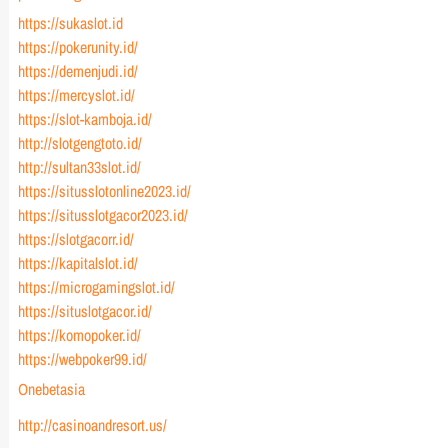
https://sukaslot.id
https://pokerunity.id/
https://demenjudi.id/
https://mercyslot.id/
https://slot-kamboja.id/
http://slotgengtoto.id/
http://sultan33slot.id/
https://situsslotonline2023.id/
https://situsslotgacor2023.id/
https://slotgacorr.id/
https://kapitalslot.id/
https://microgamingslot.id/
https://situslotgacor.id/
https://komopoker.id/
https://webpoker99.id/
Onebetasia
http://casinoandresort.us/