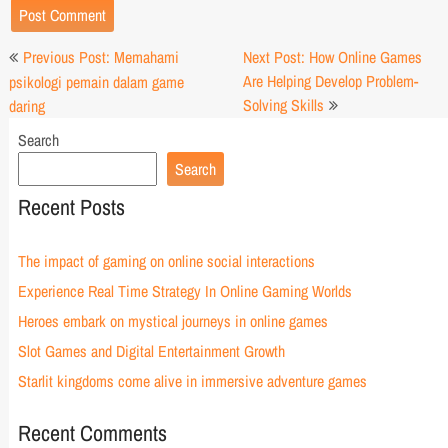
Post
Previous Post: Memahami
Next Post: How Online Games
navigation
Are Helping Develop Problem-
psikologi pemain dalam game
Solving Skills
daring
Search
Search
Recent Posts
The impact of gaming on online social interactions
Experience Real Time Strategy In Online Gaming Worlds
Heroes embark on mystical journeys in online games
Slot Games and Digital Entertainment Growth
Starlit kingdoms come alive in immersive adventure games
Recent Comments