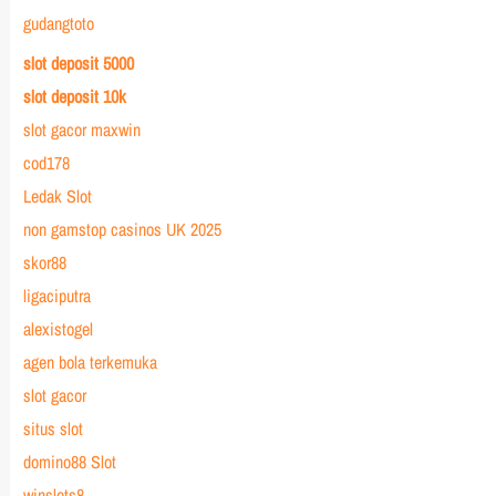
gudangtoto
slot deposit 5000
slot deposit 10k
slot gacor maxwin
cod178
Ledak Slot
non gamstop casinos UK 2025
skor88
ligaciputra
alexistogel
agen bola terkemuka
slot gacor
situs slot
domino88 Slot
winslots8