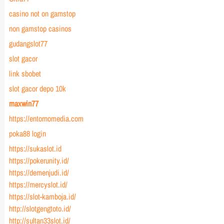
casino not on gamstop
non gamstop casinos
gudangslot77
slot gacor
link sbobet
slot gacor depo 10k
maxwin77
https://entornomedia.com
poka88 login
https://sukaslot.id
https://pokerunity.id/
https://demenjudi.id/
https://mercyslot.id/
https://slot-kamboja.id/
http://slotgengtoto.id/
http://sultan33slot.id/