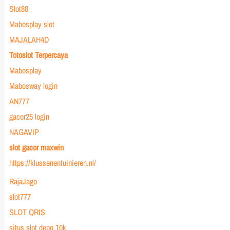
Slot88
Mabosplay slot
MAJALAH4D
Totoslot Terpercaya
Mabosplay
Mabosway login
AN777
gacor25 login
NAGAVIP
slot gacor maxwin
https://klussenentuinieren.nl/
RajaJago
slot777
SLOT QRIS
situs slot depo 10k