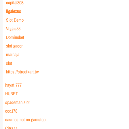
capital303
ligalexus
Slot Demo
Vegas88
Dominobet
slot gacor
mainaja
slot
https://streetkart.tw
hayati777
HUBET
spaceman slot
cod178
casinos not on gamstop
Citra77