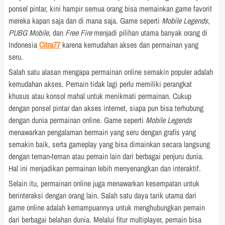
ponsel pintar, kini hampir semua orang bisa memainkan game favorit
mereka kapan saja dan di mana saja. Game seperti
Mobile Legends
,
PUBG Mobile
, dan
Free Fire
menjadi pilihan utama banyak orang di
Indonesia
Citra77
karena kemudahan akses dan permainan yang
seru.
Salah satu alasan mengapa permainan online semakin populer adalah
kemudahan akses. Pemain tidak lagi perlu memiliki perangkat
khusus atau konsol mahal untuk menikmati permainan. Cukup
dengan ponsel pintar dan akses internet, siapa pun bisa terhubung
dengan dunia permainan online. Game seperti
Mobile Legends
menawarkan pengalaman bermain yang seru dengan grafis yang
semakin baik, serta gameplay yang bisa dimainkan secara langsung
dengan teman-teman atau pemain lain dari berbagai penjuru dunia.
Hal ini menjadikan permainan lebih menyenangkan dan interaktif.
Selain itu, permainan online juga menawarkan kesempatan untuk
berinteraksi dengan orang lain. Salah satu daya tarik utama dari
game online adalah kemampuannya untuk menghubungkan pemain
dari berbagai belahan dunia. Melalui fitur multiplayer, pemain bisa