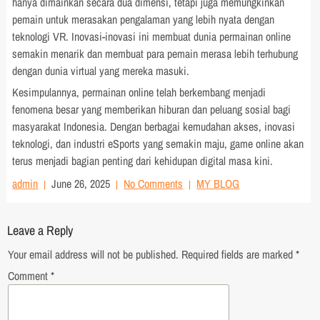
hanya dimainkan secara dua dimensi, tetapi juga memungkinkan
pemain untuk merasakan pengalaman yang lebih nyata dengan
teknologi VR. Inovasi-inovasi ini membuat dunia permainan online
semakin menarik dan membuat para pemain merasa lebih terhubung
dengan dunia virtual yang mereka masuki.
Kesimpulannya, permainan online telah berkembang menjadi
fenomena besar yang memberikan hiburan dan peluang sosial bagi
masyarakat Indonesia. Dengan berbagai kemudahan akses, inovasi
teknologi, dan industri eSports yang semakin maju, game online akan
terus menjadi bagian penting dari kehidupan digital masa kini.
admin
June 26, 2025
No Comments
MY BLOG
Leave a Reply
Your email address will not be published.
Required fields are marked
*
Comment
*