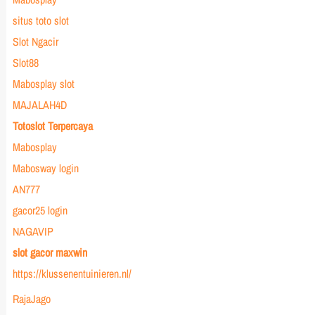
situs toto slot
Slot Ngacir
Slot88
Mabosplay slot
MAJALAH4D
Totoslot Terpercaya
Mabosplay
Mabosway login
AN777
gacor25 login
NAGAVIP
slot gacor maxwin
https://klussenentuinieren.nl/
RajaJago