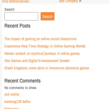
and Compete
Kita Bersosialisasi
Search
Search
Recent Posts
The impact of gaming on online social interactions
Experience Real Time Strategy In Online Gaming Worlds
Heroes embark on mystical journeys in online games
Slot Games and Digital Entertainment Growth
Starlit kingdoms come alive in immersive adventure games
Recent Comments
No comments to show.
slot online
lumbung138 daftar
Mabosplay