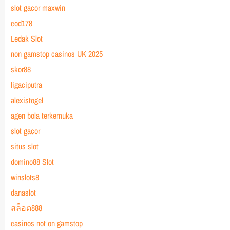
slot gacor maxwin
cod178
Ledak Slot
non gamstop casinos UK 2025
skor88
ligaciputra
alexistogel
agen bola terkemuka
slot gacor
situs slot
domino88 Slot
winslots8
danaslot
สล็อต888
casinos not on gamstop