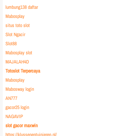
lumbung138 daftar
Mabosplay
situs toto slot
Slot Ngacir
Slot88
Mabosplay slot
MAJALAH4D
Totoslot Terpercaya
Mabosplay
Mabosway login
AN777
gacor25 login
NAGAVIP
slot gacor maxwin
https://klussenentuinieren.nl/