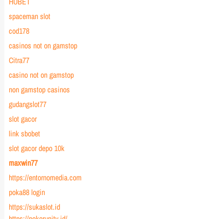
HUBET
spaceman slot
cod178
casinos not on gamstop
Citra77
casino not on gamstop
non gamstop casinos
gudangslot77
slot gacor
link sbobet
slot gacor depo 10k
maxwin77
https://entornomedia.com
poka88 login
https://sukaslot.id
https://pokerunity.id/