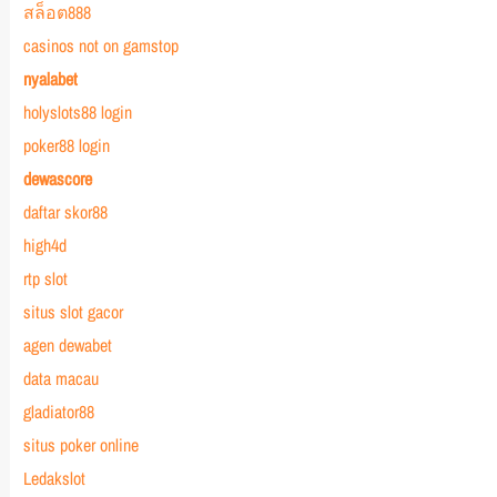
สล็อต888
casinos not on gamstop
nyalabet
holyslots88 login
poker88 login
dewascore
daftar skor88
high4d
rtp slot
situs slot gacor
agen dewabet
data macau
gladiator88
situs poker online
Ledakslot