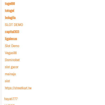
togel88
totogel
bolagila
SLOT DEMO
capital303
ligalexus
Slot Demo
Vegas88
Dominobet
slot gacor
mainaja
slot
https://streetkart.tw
hayati777