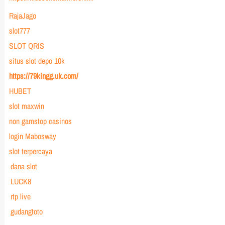
RajaJago
slot777
SLOT QRIS
situs slot depo 10k
https://79kingg.uk.com/
HUBET
slot maxwin
non gamstop casinos
login Mabosway
slot terpercaya
dana slot
LUCK8
rtp live
gudangtoto