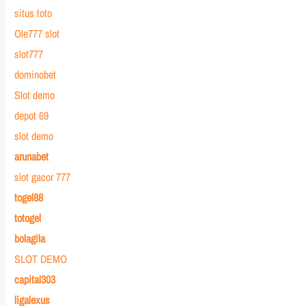
situs toto
Ole777 slot
slot777
dominobet
Slot demo
depot 69
slot demo
arunabet
slot gacor 777
togel88
totogel
bolagila
SLOT DEMO
capital303
ligalexus