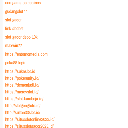
non gamstop casinos
gudangslot77
slot gacor
link sbobet
slot gacor depo 10k
maxwin77
https://entornomedia.com
poka88 login
https://sukaslot.id
https://pokerunity.id/
https://demenjudi.id/
https://mercyslot.id/
https://slot-kamboja.id/
http://slotgengtoto.id/
http://sultan33slot.id/
https://situsslotonline2023.id/
https://situsslotgacor2023.id/