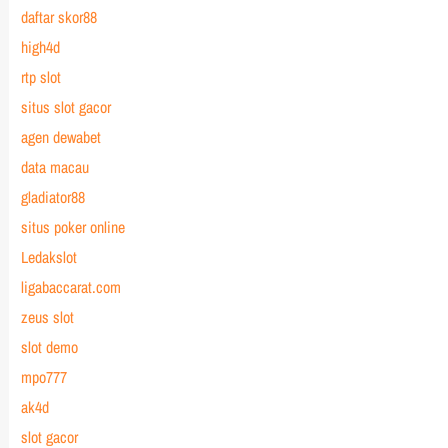
daftar skor88
high4d
rtp slot
situs slot gacor
agen dewabet
data macau
gladiator88
situs poker online
Ledakslot
ligabaccarat.com
zeus slot
slot demo
mpo777
ak4d
slot gacor