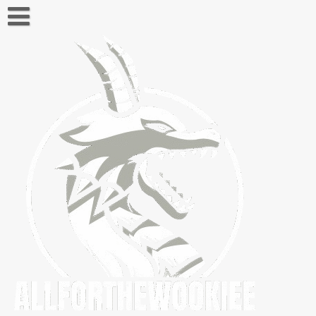
Skip
to
content
Home
Privacy Policy
About us
Contact us