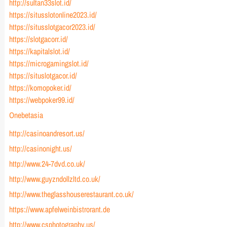
http://sultan33slot.id/
https://situsslotonline2023.id/
https://situsslotgacor2023.id/
https://slotgacorr.id/
https://kapitalslot.id/
https://microgamingslot.id/
https://situslotgacor.id/
https://komopoker.id/
https://webpoker99.id/
Onebetasia
http://casinoandresort.us/
http://casinonight.us/
http://www.24-7dvd.co.uk/
http://www.guyzndollzltd.co.uk/
http://www.theglasshouserestaurant.co.uk/
https://www.apfelweinbistrorant.de
http://www.csphotography.us/