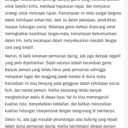
untuk berpikir kritis, membuat keputusan cepat, dan menyusun
strategi untuk mencapai tujuan. Kemampuan ini tentu sangat berguna
dalam kehidupan sehari-hari, baik itu dalam pekerjaan, pendidikan,
maupun hubungan sosial. Beberapa game bahkan dirancang untuk
meningkatkan koordinasi tangan-mata, kemampuan berkomunikasi
dalam tim, serta kecakapan dalam menyelesaikan masalah dengan
cara yang kreatif.
Namun, di balik keseruan permainan daring, ada juga dampak negatif
yang perlu diperhatikan. Salah satunya adalah kecanduan game.
Banyak pemain yang terlalu fokus pada permainan sehingga
melupakan tugas dan tanggung jawab mereka di dunia nyata.
Kecanduan ini bisa berujung pada gangguan dalam kehidupan sosial,
fisik, dan mental pemain. Ketika seseorang terlalu banyak
menghabiskan waktu di depan layar, hal itu bisa memengaruhi
kualitas tidur, menyebabkan kelelahan, dan bahkan menurunkan
kualitas hubungan interpersonal dengan orang-orang di sekitarnya.
Selain itu, ada juga masalah perundungan atau bullying yang terjadi
dalam dunia permainan daring. Ketika berinteraksi dengan pemain