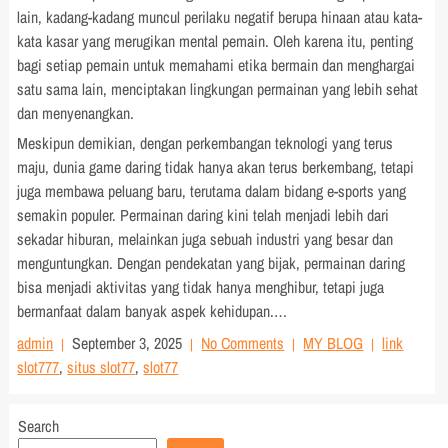
lain, kadang-kadang muncul perilaku negatif berupa hinaan atau kata-
kata kasar yang merugikan mental pemain. Oleh karena itu, penting
bagi setiap pemain untuk memahami etika bermain dan menghargai
satu sama lain, menciptakan lingkungan permainan yang lebih sehat
dan menyenangkan.
Meskipun demikian, dengan perkembangan teknologi yang terus
maju, dunia game daring tidak hanya akan terus berkembang, tetapi
juga membawa peluang baru, terutama dalam bidang e-sports yang
semakin populer. Permainan daring kini telah menjadi lebih dari
sekadar hiburan, melainkan juga sebuah industri yang besar dan
menguntungkan. Dengan pendekatan yang bijak, permainan daring
bisa menjadi aktivitas yang tidak hanya menghibur, tetapi juga
bermanfaat dalam banyak aspek kehidupan.…
admin
September 3, 2025
No Comments
MY BLOG
link
slot777
,
situs slot77
,
slot77
Search