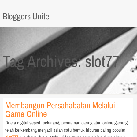
Bloggers Unite
Tag Archives: slot77
Membangun Persahabatan Melalui
Game Online
Di era digital seperti sekarang, permainan daring atau online gaming
telah berkembang menjadi salah satu bentuk hiburan paling populer