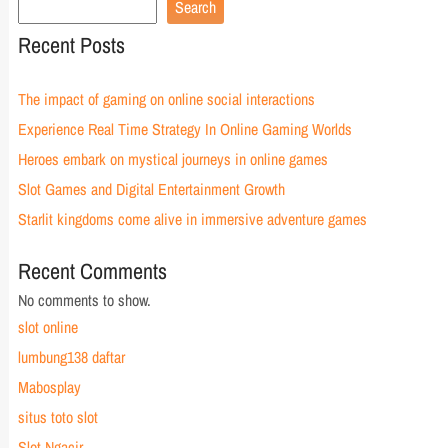
Search
Recent Posts
The impact of gaming on online social interactions
Experience Real Time Strategy In Online Gaming Worlds
Heroes embark on mystical journeys in online games
Slot Games and Digital Entertainment Growth
Starlit kingdoms come alive in immersive adventure games
Recent Comments
No comments to show.
slot online
lumbung138 daftar
Mabosplay
situs toto slot
Slot Ngacir