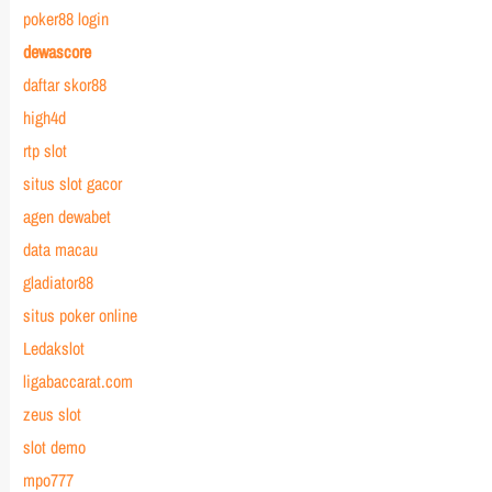
poker88 login
dewascore
daftar skor88
high4d
rtp slot
situs slot gacor
agen dewabet
data macau
gladiator88
situs poker online
Ledakslot
ligabaccarat.com
zeus slot
slot demo
mpo777