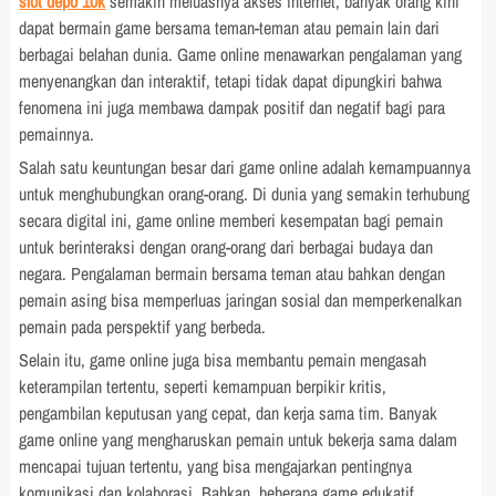
slot depo 10k
semakin meluasnya akses internet, banyak orang kini
dapat bermain game bersama teman-teman atau pemain lain dari
berbagai belahan dunia. Game online menawarkan pengalaman yang
menyenangkan dan interaktif, tetapi tidak dapat dipungkiri bahwa
fenomena ini juga membawa dampak positif dan negatif bagi para
pemainnya.
Salah satu keuntungan besar dari game online adalah kemampuannya
untuk menghubungkan orang-orang. Di dunia yang semakin terhubung
secara digital ini, game online memberi kesempatan bagi pemain
untuk berinteraksi dengan orang-orang dari berbagai budaya dan
negara. Pengalaman bermain bersama teman atau bahkan dengan
pemain asing bisa memperluas jaringan sosial dan memperkenalkan
pemain pada perspektif yang berbeda.
Selain itu, game online juga bisa membantu pemain mengasah
keterampilan tertentu, seperti kemampuan berpikir kritis,
pengambilan keputusan yang cepat, dan kerja sama tim. Banyak
game online yang mengharuskan pemain untuk bekerja sama dalam
mencapai tujuan tertentu, yang bisa mengajarkan pentingnya
komunikasi dan kolaborasi. Bahkan, beberapa game edukatif