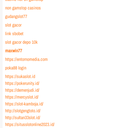
non gamstop casinos
gudangslot77
slot gacor
link sbobet
slot gacor depo 10k
maxwin77
https://entornomedia.com
poka88 login
https://sukaslot.id
https://pokerunity.id/
https://demenjudi.id/
https://mercyslot.id/
https://slot-kamboja.id/
http://slotgengtoto.id/
http://sultan33slot.id/
https://situsslotonline2023.id/