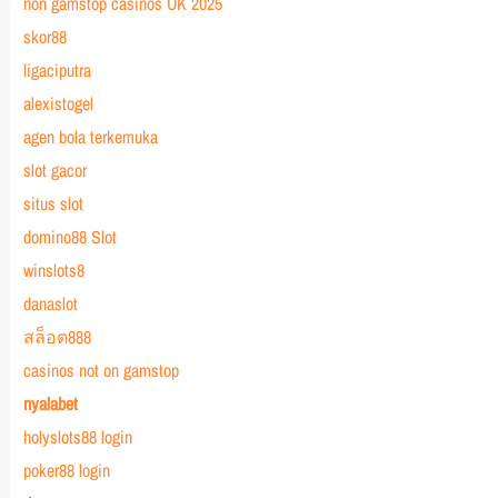
non gamstop casinos UK 2025
skor88
ligaciputra
alexistogel
agen bola terkemuka
slot gacor
situs slot
domino88 Slot
winslots8
danaslot
สล็อต888
casinos not on gamstop
nyalabet
holyslots88 login
poker88 login