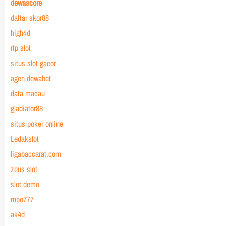
dewascore
daftar skor88
high4d
rtp slot
situs slot gacor
agen dewabet
data macau
gladiator88
situs poker online
Ledakslot
ligabaccarat.com
zeus slot
slot demo
mpo777
ak4d