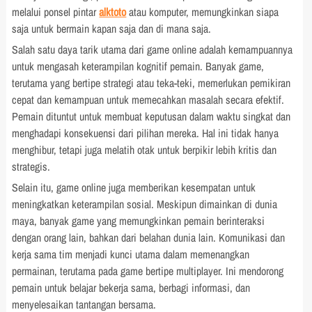
melalui ponsel pintar
alktoto
atau komputer, memungkinkan siapa
saja untuk bermain kapan saja dan di mana saja.
Salah satu daya tarik utama dari game online adalah kemampuannya
untuk mengasah keterampilan kognitif pemain. Banyak game,
terutama yang bertipe strategi atau teka-teki, memerlukan pemikiran
cepat dan kemampuan untuk memecahkan masalah secara efektif.
Pemain dituntut untuk membuat keputusan dalam waktu singkat dan
menghadapi konsekuensi dari pilihan mereka. Hal ini tidak hanya
menghibur, tetapi juga melatih otak untuk berpikir lebih kritis dan
strategis.
Selain itu, game online juga memberikan kesempatan untuk
meningkatkan keterampilan sosial. Meskipun dimainkan di dunia
maya, banyak game yang memungkinkan pemain berinteraksi
dengan orang lain, bahkan dari belahan dunia lain. Komunikasi dan
kerja sama tim menjadi kunci utama dalam memenangkan
permainan, terutama pada game bertipe multiplayer. Ini mendorong
pemain untuk belajar bekerja sama, berbagi informasi, dan
menyelesaikan tantangan bersama.