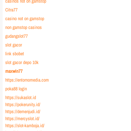
casinos not on gamstop
Citra77
casino not on gamstop
non gamstop casinos
gudangslot77
slot gacor
link sbobet
slot gacor depo 10k
maxwin77
https://entornomedia.com
poka88 login
https://sukaslot.id
https://pokerunity.id/
https://demenjudi.id/
https://mercyslot.id/
https://slot-kamboja.id/