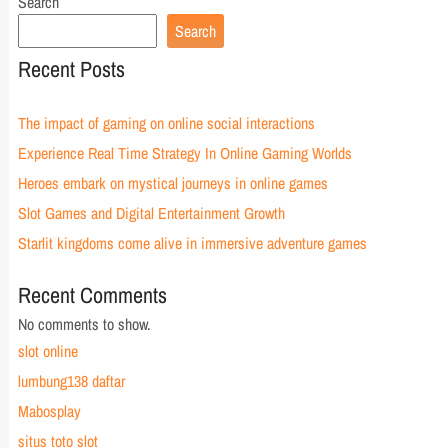
Search
Search
Recent Posts
The impact of gaming on online social interactions
Experience Real Time Strategy In Online Gaming Worlds
Heroes embark on mystical journeys in online games
Slot Games and Digital Entertainment Growth
Starlit kingdoms come alive in immersive adventure games
Recent Comments
No comments to show.
slot online
lumbung138 daftar
Mabosplay
situs toto slot