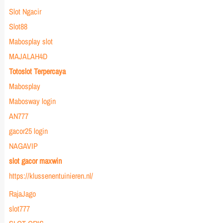
Slot Ngacir
Slot88
Mabosplay slot
MAJALAH4D
Totoslot Terpercaya
Mabosplay
Mabosway login
AN777
gacor25 login
NAGAVIP
slot gacor maxwin
https://klussenentuinieren.nl/
RajaJago
slot777