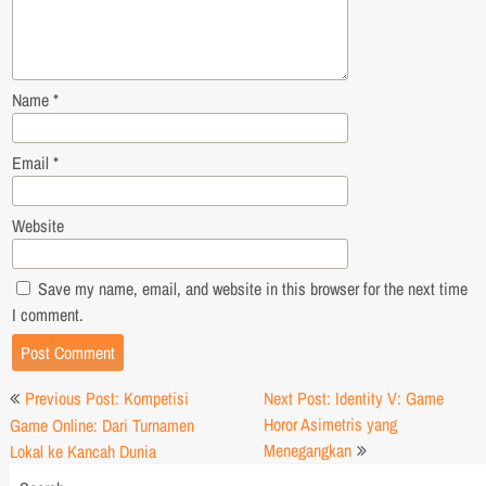
Name
*
Email
*
Website
Save my name, email, and website in this browser for the next time
I comment.
Post
Previous Post: Kompetisi
Next Post: Identity V: Game
navigation
Horor Asimetris yang
Game Online: Dari Turnamen
Menegangkan
Lokal ke Kancah Dunia