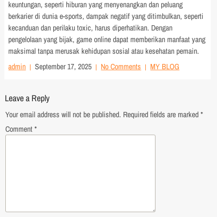
keuntungan, seperti hiburan yang menyenangkan dan peluang
berkarier di dunia e-sports, dampak negatif yang ditimbulkan, seperti
kecanduan dan perilaku toxic, harus diperhatikan. Dengan
pengelolaan yang bijak, game online dapat memberikan manfaat yang
maksimal tanpa merusak kehidupan sosial atau kesehatan pemain.
admin
September 17, 2025
No Comments
MY BLOG
Leave a Reply
Your email address will not be published.
Required fields are marked
*
Comment
*