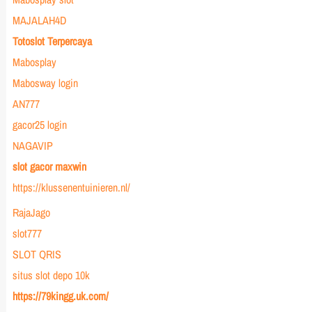
MAJALAH4D
Totoslot Terpercaya
Mabosplay
Mabosway login
AN777
gacor25 login
NAGAVIP
slot gacor maxwin
https://klussenentuinieren.nl/
RajaJago
slot777
SLOT QRIS
situs slot depo 10k
https://79kingg.uk.com/