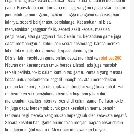
negatif yang tidak boleh diabaikan. Salah satunya adalah kecanduan
game. Banyak pemain, terutama remaja, yang menghabiskan berjam-
jam untuk bermain game, bahkan hingga mengabaikan kewajiban
lainnya, seperti belajar atau berolahraga. Kecanduan ini bisa
menyebabkan gangguan fisik, seperti sakit kepala, masalah
penglihatan, atau gangguan tidur. Selain itu, kecanduan game juga
dapat mempengaruhi kehidupan sosial seseorang, karena mereka
lebih fokus pada dunia maya daripada dunia nyata.
Di sisi lain, meskipun game online dapat memberikan
slot bet 200
hiburan dan kesempatan untuk bersosialisasi, ada juga masalah
terkait perilaku toxic dalam komunitas game. Pemain yang merasa
bebas untuk berkomentar negatif, menghina, atau merendahkan
pemain lain sering kali menciptakan atmosfer yang tidak sehat. Hal
ini bisa merusak pengalaman bermain bagi orang lain dan
menurunkan kualitas interaksi sosial di dalam game. Perilaku toxic
ini juga dapat berdampak buruk pada kesehatan mental pemain,
terutama bagi mereka yang mudah terpengaruh oleh kata-kata negatif.
Secara keseluruhan, game online telah menjadi bagian besar dalam
kehidupan digital saat ini. Meskipun menawarkan banyak