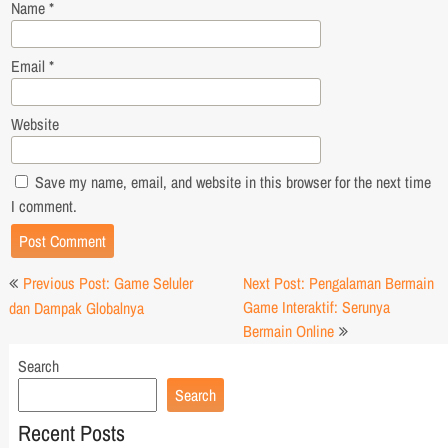
Name
*
Email
*
Website
Save my name, email, and website in this browser for the next time
I comment.
Post
Previous Post: Game Seluler
Next Post: Pengalaman Bermain
navigation
Game Interaktif: Serunya
dan Dampak Globalnya
Bermain Online
Search
Search
Recent Posts