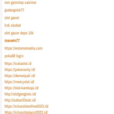
non gamstop casinos
gudangslot77
slot gacor
link sbobet
slot gacor depo 10k
maxwin77
https://entornomedia.com
poka88 login
https://sukaslot.id
https://pokerunity.id/
https://demenjudi.id/
https://mercyslot.id/
https://slot-kamboja.id/
http://slotgengtoto.id/
http://sultan33slot.id/
https://situsslotonline2023.id/
https://situsslotgacor2023.id/