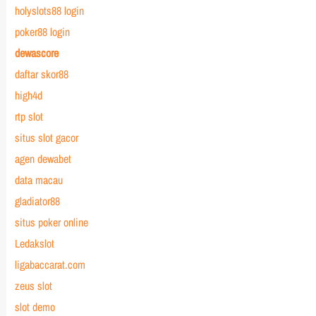
holyslots88 login
poker88 login
dewascore
daftar skor88
high4d
rtp slot
situs slot gacor
agen dewabet
data macau
gladiator88
situs poker online
Ledakslot
ligabaccarat.com
zeus slot
slot demo