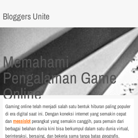
Bloggers Unite
Memahami
Pengalaman Game
Online
Gaming online telah menjadi salah satu bentuk hiburan paling populer
di era digital saat ini. Dengan koneksi internet yang semakin cepat
dan
messislot
perangkat yang semakin canggih, para pemain dari
berbagai belahan dunia kini bisa berkumpul dalam satu dunia virtual,
berinteraksi, bersaing, dan bekerja sama tanpa batas geografis.