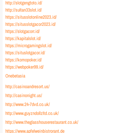
http://slotgengtoto.id/
http://sultan33slot.id/
https://situsslotonline2023.id/
https://situsslotgacor2023.id/
https://slotgacorr.id/
https://kapitalslot.id/
https://microgamingslot.id/
https://situslotgacor.id/
https://komopoker.id/
https://webpoker99.id/
Onebetasia
http://casinoandresort.us/
http://casinonight.us/
http://www.24-7dvd.co.uk/
http://www.guyzndollzltd.co.uk/
http://www.theglasshouserestaurant.co.uk/
https://www.apfelweinbistrorant.de