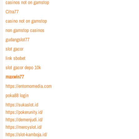
casinos not on gamstop
Citra77
casino not on gamstop
non gamstop casinos
gudangslot77
slot gacor
link sbobet
slot gacor depo 10k
maxwin77
https://entornomedia.com
poka88 login
https://sukaslot.id
https://pokerunity.id/
https://demenjudi.id/
https://mercyslot.id/
https://slot-kamboja.id/