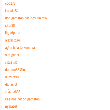
cod178
Ledak Slot
non gamstop casinos UK 2025
skor88
ligaciputra
alexistogel
agen bola terkemuka
slot gacor
situs slot
domino88 Slot
winslots8
danaslot
สล็อต888
casinos not on gamstop
nyalabet