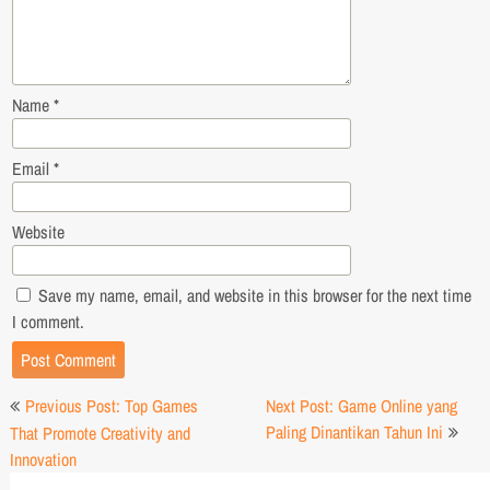
Name
*
Email
*
Website
Save my name, email, and website in this browser for the next time
I comment.
Post
Previous Post: Top Games
Next Post: Game Online yang
navigation
Paling Dinantikan Tahun Ini
That Promote Creativity and
Innovation