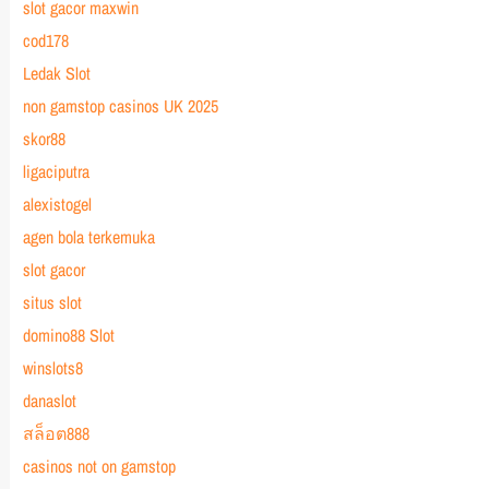
slot gacor maxwin
cod178
Ledak Slot
non gamstop casinos UK 2025
skor88
ligaciputra
alexistogel
agen bola terkemuka
slot gacor
situs slot
domino88 Slot
winslots8
danaslot
สล็อต888
casinos not on gamstop