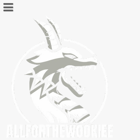
Skip
to
content
Home
Privacy Policy
About us
Contact us