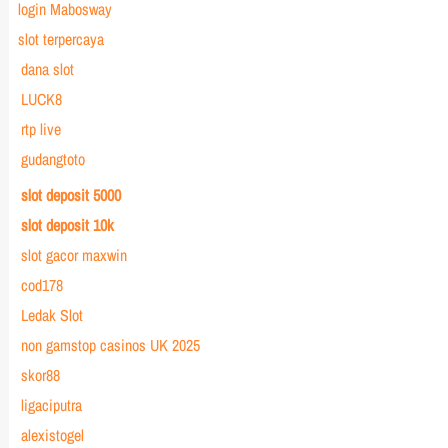
login Mabosway
slot terpercaya
dana slot
LUCK8
rtp live
gudangtoto
slot deposit 5000
slot deposit 10k
slot gacor maxwin
cod178
Ledak Slot
non gamstop casinos UK 2025
skor88
ligaciputra
alexistogel