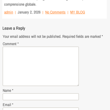
comprensione globale.
admin
January 2, 2026
No Comments
MY BLOG
Leave a Reply
Your email address will not be published.
Required fields are marked
*
Comment
*
Name
*
Email
*