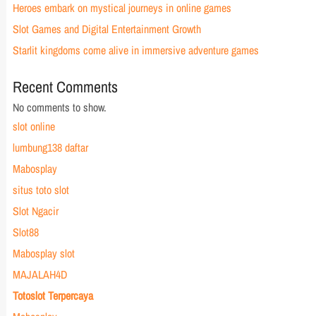
Heroes embark on mystical journeys in online games
Slot Games and Digital Entertainment Growth
Starlit kingdoms come alive in immersive adventure games
Recent Comments
No comments to show.
slot online
lumbung138 daftar
Mabosplay
situs toto slot
Slot Ngacir
Slot88
Mabosplay slot
MAJALAH4D
Totoslot Terpercaya