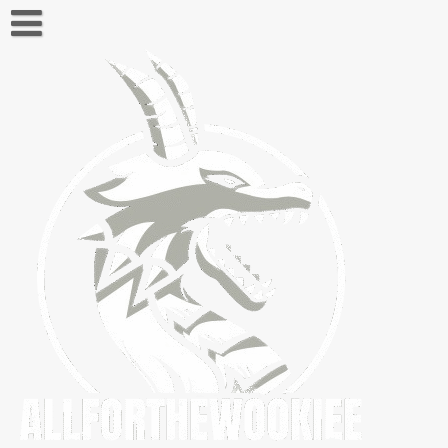
Skip
to
content
Home
Privacy Policy
About us
Contact us