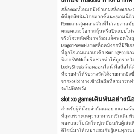
สล็อตxoทั้งหมดมีเข้าเกมสล็อตเยอะม
ดีที่สุดผีพนันโดยมากชี้แนะ5เกมนี้ด
Romaเกมสุดคลาสสิกที่ไม่เคยตกสมั
ตลอดและโอกาสลุ้นฟรีสปินแบบไม่จำก
จริงโจรสลัดที่มาพร้อมแจ็คพอตใหญ่รว
DragonPowerFlameสล็อตมังกรที่มีฟี
ที่ถูกใจเกมแนวเอเชีย BurningPearlเก
ฟีเจอร์Wildเต็มรีลช่วยทำให้ถูกรางว
LuckyStreakสล็อตออนไลน์ มือถือได
ที่ช่วยทำให้รับรางวัลได้ง่ายมากยิ่
จากxoslot ทางเข้ามือถือที่สามารถทำ
จะไม่ผิดหวัง
slot xo gameเดิมพันอย่างน
สำหรับผู้ที่มีงบจำกัดแต่อยากเล่นสล็อ
ที่สุดเพราะเหตุว่าสามารถเริ่มเดิมพั
พอตและโบนัสใหญ่เหมือนกับผู้เล่นที
ดีไซน์มาให้เหมาะสมกับผู้เล่นทุกระ