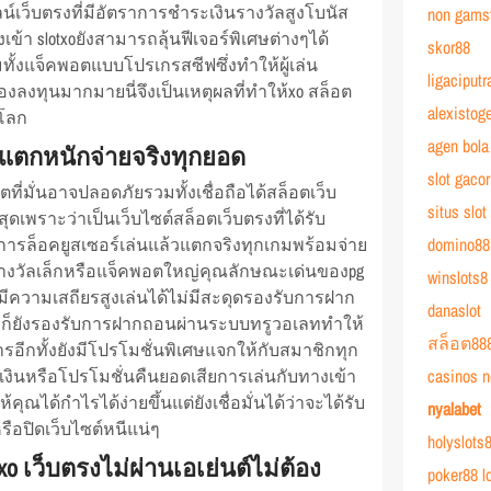
เว็บตรงที่มีอัตราการชำระเงินรางวัลสูงโบนัส
non gams
เข้า slotxoยังสามารถลุ้นฟีเจอร์พิเศษต่างๆได้
skor88
ทั้งแจ็คพอตแบบโปรเกรสซีฟซึ่งทำให้ผู้เล่น
ligaciputr
ลงทุนมากมายนี่จึงเป็นเหตุผลที่ทำให้xo สล็อต
alexistoge
วโลก
agen bola
องแตกหนักจ่ายจริงทุกยอด
slot gacor
ี่มั่นอาจปลอดภัยรวมทั้งเชื่อถือได้สล็อตเว็บ
situs slot
ี่สุดเพราะว่าเป็นเว็บไซต์สล็อตเว็บตรงที่ได้รับ
มีการล็อคยูสเซอร์เล่นแล้วแตกจริงทุกเกมพร้อมจ่าย
domino88
นรางวัลเล็กหรือแจ็คพอตใหญ่คุณลักษณะเด่นของpg
winslots8
ที่มีความเสถียรสูงเล่นได้ไม่มีสะดุดรองรับการฝาก
danaslot
ละก็ยังรองรับการฝากถอนผ่านระบบทรูวอเลททำให้
สล็อต88
ารอีกทั้งยังมีโปรโมชั่นพิเศษแจกให้กับสมาชิกทุก
ากเงินหรือโปรโมชั่นคืนยอดเสียการเล่นกับทางเข้า
casinos n
คุณได้กำไรได้ง่ายขึ้นแต่ยังเชื่อมั่นได้ว่าจะได้รับ
nyalabet
ือปิดเว็บไซต์หนีแน่ๆ
holyslots8
o เว็บตรงไม่ผ่านเอเย่นต์ไม่ต้อง
poker88 l