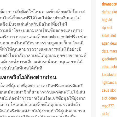
dewascor
ต้องการเสียตังค์ใช่ไหมทางเข้าสล็อตเปิดโอกาส
daftar sk
นไลน์เว็บตรงฟรีได้โดยไม่ต้องฝากเงินและไม่
high4d
่งเป็นจุดเด่นสำหรับมือใหม่ที่ยังไม่มี
rtp slot
ามเข้าใจระบบเกมเล่าเรียนข้อตกลงและตรวจ
situs slot
จริงการทดลองเล่นสล็อตบนslotxo walletฟรีจะช่วย
บคุณเกมไหนมีอัตราการจ่ายสูงและก็เกมไหนมี
agen dew
่วยที่ทำให้คุณสามารถวางแผนการพนันได้อย่างมี
data mac
็อตยังไม่จำกัดเวลาเล่นได้ทุกเกมทุกค่ายจากเกมส์
gladiator
ิงแม้กระทั้งบาทเดียวแม้กระนั้นหากคุณอยากได้
situs poke
ะรับโบนัสพิเศษได้ทันที
Ledakslot
ีแจกจริงไม่ต้องฝากก่อน
ligabacca
ตที่คุ้มค่าที่สุดslot xo เครดิตฟรีแจกเครดิตฟรี
zeus slot
ียนสมัครสมาชิกก็สามารถรับเครดิตฟรีไปใช้เล่น
slot demo
ยไม่ต้องทำการฝากเงินหรือแชร์ข้อมูลให้ยุ่งยาก
ามารถใช้เล่นเว็บเกมสล็อตได้ทุกเกมรวมทั้งถ้า
mpo777
ได้จริงข้อแม้ง่ายไม่ยุ่งยากทำให้ผู้เล่นสามารถ
ak4d