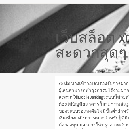
เว็บสล็อต 
สะดวกสุดๆ
xo slot ทางเข้าวอเลทรองรับการฝากถ
ผู้เล่นสามารถทำธุรกรรมได้ง่ายมากยิ
สะดวกใช้MobileBankingระบบนี้ช่วย
ต้องใช้บัญชีธนาคารก็สามารถเล่นgame
ของระบบวอเลทคือไม่มีขั้นต่ำสำหรั
เงินเพียงแต่1บาทเหมาะสำหรับผู้ที่ม
ต้องลงทุนเยอะการใช้ทรูวอเลทสำห