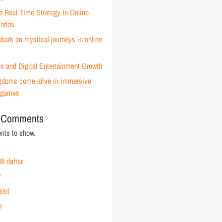
e Real Time Strategy In Online
orlds
ark on mystical journeys in online
s and Digital Entertainment Growth
ingdoms come alive in immersive
 games
 Comments
ts to show.
8 daftar
y
slot
r