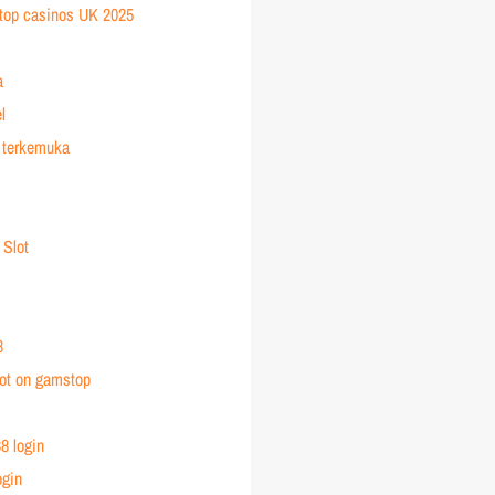
top casinos UK 2025
a
l
 terkemuka
 Slot
8
ot on gamstop
8 login
ogin