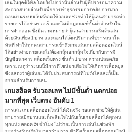
เล่นในยุคดิจิทัล โดยยิ่งไปกว่านั้นสำหรับผู้ที่ปรารถนาความ
สะดวกสบายสำหรับเพื่อการทำธุรกรรมการคลัง การฝาก
ถอนผ่านระบบเว็บสล็อตใช้วอเลทช่วยทำให้ผู้เล่นสามารถทำ
รายการได้อย่างรวดเร็วและไม่มีกฎเกณฑ์ขั้นต่ำสำหรับใน
การฝากถอน ซึ่งมีความหมายว่าผู้เล่นสามารถเริ่มต้นเล่น
ด้วยเงินเพียง 1 บาท และถอนได้เต็มปริมาณที่ปรารถนาใน
ทันที ทำให้ทุกคนสามารถเข้าถึงเกมเล่นเกมสล็อตออนไลน์
ได้อย่างง่ายดายและไม่ต้องกลุ้มอกกลุ้มใจเกี่ยวกับการมี
บัญชีธนาคาร สล็อตเว็บตรง ขั้นต่ำ 1 บาท ความปลอดภัย
เพราะเหตุว่าระบบนี้มีการดีไซน์มาเพื่อไม่ให้เกิดการล็อคยูส
ซึ่งแสดงว่าผู้เล่นจะได้รับประสบการณ์ที่โปร่งใสและก็เป็น
ธรรมสำหรับการเล่น
เกมสล็อต รับวอลเลท ไม่มีขั้นต่ำ แตกบ่อย
มากที่สุด เว็บตรง อันดับ 1
การเล่น เกมสล็อตออนไลน์ ได้เงินจริง วอเลท ช่วยให้ผู้เล่น
สามารถเบิกบานและก็เพลินใจไปกับเว็บเกมสล็อตได้ทุกหน
ทุกแห่ง ตลอด 24 ชั่วโมง ไม่ว่าจะเป็นการเล่นในช่วงพัก
ระหว่างวันหรือในเวลาว่าง การเข้าถึงเว็บเกมสล็อตออนไลน์