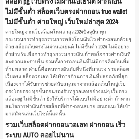
สล็อต pg เว็บตรงไม่ผ่านเอเย่นต์ ฝากถอน
ไม่มีขั้นต่ำ สล็อตเว็บตรงฝากถอน true wallet
ไม่มีขั้นต่ำ ค่ายใหญ่ เว็บใหม่ล่าสุด 2024
ค่ายใหญ่จากเว็บสล็อตใหม่ล่าสุด2024ปัจจุบัน ทุก
กระบวนการทำธุรกรรมการคลังโอนเงินไว ฝาก-ถอนกล้วยๆ
ด้วย สล็อตเว็บตรงไม่ผ่านเอเย่นต์ ไม่มีขั้นต่ำ 2024 ไม่มีอย่าง
ต่ำสำหรับเพื่อการทำธุรกรรมการเงิน ถ้าพอใจการฝากเงินที่
สะดวกและราบรื่น รวมทั้งการถอนเงินที่ไม่มีการคิดเงินเพิ่ม
ห้ามพลาด ค่ายนี้คือหนทางอันดับที่หนึ่งที่มาแรง รวมสล็อต
เว็บตรง สล็อตวอเลท ให้บริการด้านการเงินที่ปลอดภัยที่สุด
เนื่องจากได้รับการช่วยสนับสนุนมาจากสล็อตเว็บใหญ่เว็บ
ตรงโดยตรง ทุกขั้นตอนรองรับทรูวอเลทอย่างแน่ๆ เว็บตรง
สล็อตpg ไม่มีขั้นต่ำ ยังให้บริการได้แบบไม่มีอย่างต่ำ ถ้าหาก
สนใจการทำเงินด้วยสล็อตที่ฝาก-ถอนสบาย เสนอแนะให้เข้า
มาสมัครเล่นเว็บไซต์นี้แค่นั้น
รวมเว็บสล็อตฝากถอนวอเลท ฝากถอน เร็ว
ระบบ AUTO คอยไม่นาน