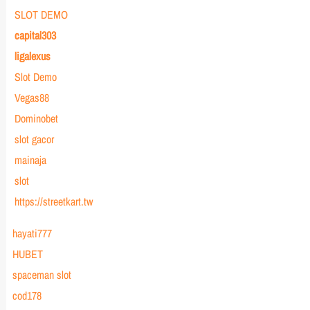
SLOT DEMO
capital303
ligalexus
Slot Demo
Vegas88
Dominobet
slot gacor
mainaja
slot
https://streetkart.tw
hayati777
HUBET
spaceman slot
cod178