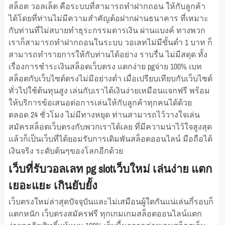
สล็อต วอลเล็ต คือระบบที่สามารถทำฝากถอน ให้กับลูกค้า
ได้โดยที่ท่านไม่มีความสำคัญต้อฝากผ่านธนาคาร ที่เหมาะ
กับท่านที่ไม่สบายทำธุระกรรมดารเงิน ผ่านแบงค์ ทางพวก
เราก็สามารถทำฝากถอนในระบบ วอเลทไม่มีขั้นต่ำ 1 บาท ก็
สามารถทำรายการให้กับท่านได้อย่าง ราบรื่น ไม่มีสดุด ทั้ง
เรื่องการชำระเงินสล็อตเว็บตรง แตกง่าย pgจ่าย 100% เบท
สล็อตกับเว็บไซต์ตรงไม่มีอย่างต่ำ เมื่อเปรียบเทียบกับเว็บไซต์
ทั่วไปใช้ต้นทุนสูง เล่นกับเราได้เงินง่ายเหมือนแจกฟรี พร้อม
ให้บริการข้อเสนอต่อการเล่นให้กับลูกค้าทุกคนได้ด้วย
ตลอด 24 ชั่วโมง ไม่มีทางหยุด ท่านสามารถไว้วางใจเล่น
สมัครสล็อตเว็บตรงกับพวกเราได้เลย ที่มีความน่าไว้ใจสูงสุด
แล้วก็เป็นเว็บที่ได้ยอมรับการเดิมพันสล็อตออนไลน์ มือถือได้
เงินจริง ระดับต้นๆของโลกอีกด้วย
เว็บที่รับวอลเลท pg slotเว็บใหม่ เล่นง่าย แตก
เยอะแยะ เกินยับยั้ง
เว็บตรงใหม่ล่าสุดปัจจุบันและไม่เสมือนผู้ใดกันแน่เล่นกี่รอบก็
แตกหนัก เว็บตรงสมัครฟรี ทุกเกมเกมสล็อตออนไลน์แตก