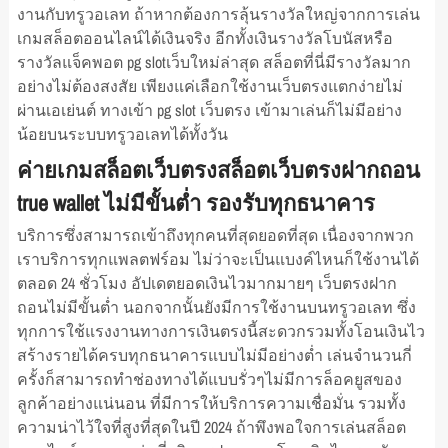
งานกับทรูวอเลท ถ้าหากต้องการลุ้นรางวัลใหญ่จากการเล่น
เกมสล็อตออนไลน์ได้เงินจริง อีกทั้งเงินรางวัลโบนัสหรือ
รางวัลแจ็คพอต pg slotเว็บใหม่ล่าสุด สล็อตที่นี่มีรางวัลมาก
อย่างไม่ต้องสงสัย เพียงแค่เลือกใช้งานเว็บตรงแตกง่ายไม่
ผ่านเอเย่นต์ ทางเข้า pg slot เว็บตรง เข้ามาเล่นก็ไม่มีอย่าง
น้อยบนระบบทรูวอเลทได้ทั้งวัน
ค่ายเกมสล็อตเว็บตรงสล็อตเว็บตรงฝากถอน
true wallet ไม่มีขั้นต่ำ รองรับทุกธนาคาร
บริการซึ่งสามารถเข้าถึงทุกคนที่สุดยอดที่สุด เนื่องจากพวก
เราบริการทุกแพลตฟร์อม ไม่ว่าจะเป็นแบงค์ไหนก็ใช้งานได้
ตลอด 24 ชั่วโมง อัปเดตยอดเงินไวมากมายๆ เว็บตรงฝาก
ถอนไม่มีขั้นต่ำ นอกจากนั้นยังมีการใช้งานบนทรูวอเลท ซึ่ง
ทุกการใช้แรงงานทางการเงินตรงนี้สะดวกรวมทั้งโอนเงินไว
สร้างรายได้ครบทุกธนาคารแบบไม่มีอย่างต่ำ เล่นจำนวนกี่
ครั้งก็สามารถทำช่องทางได้แบบรั่วๆไม่มีการล็อคยูสของ
ลูกค้าอย่างแน่นอน ที่มีการให้บริการความเชื่อมั่น รวมทั้ง
ความน่าไว้ใจที่สูงที่สุดในปี 2024 ถ้าพึงพอใจการเล่นสล็อต