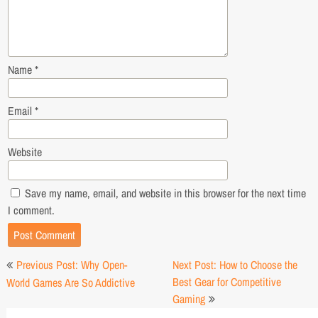
Name
*
Email
*
Website
Save my name, email, and website in this browser for the next time
I comment.
Post
Previous Post: Why Open-
Next Post: How to Choose the
navigation
Best Gear for Competitive
World Games Are So Addictive
Gaming